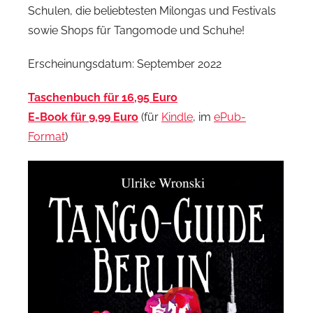
Schulen, die beliebtesten Milongas und Festivals
sowie Shops für Tangomode und Schuhe!
Erscheinungsdatum: September 2022
Taschenbuch für 16,95 Euro
E-Book für 9,99 Euro
(für
Kindle
, im
ePub-
Format
)