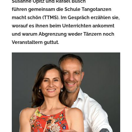
Susanne Opitz und Rafael Busch
n
führen gemeinsam die Schule Tangotanzen
U
macht schön (TTMS). Im Gespräch erzählen sie,
l
worauf es ihnen beim Unterrichten ankommt
r
und warum Abgrenzung weder Tänzern noch
i
Veranstaltern guttut.
k
e
W
r
o
n
s
k
i