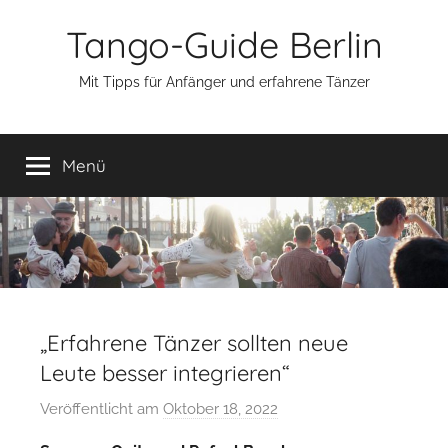
Zum
Tango-Guide Berlin
Inhalt
springen
Mit Tipps für Anfänger und erfahrene Tänzer
Menü
„Erfahrene Tänzer sollten neue
Leute besser integrieren“
Veröffentlicht am
Oktober 18, 2022
v
o